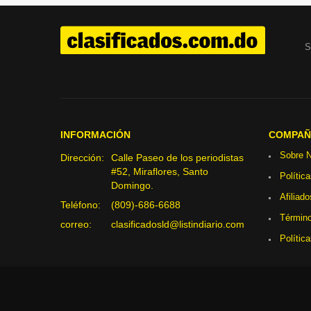
S
INFORMACIÓN
COMPAÑ
Sobre N
Dirección:
Calle Paseo de los periodistas
#52, Miraflores, Santo
Polític
Domingo.
Afiliado
Teléfono:
(809)-686-6688
Término
correo:
clasificadosld@listindiario.com
Polític