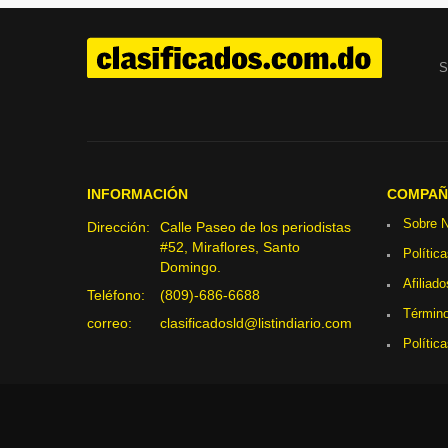
S
INFORMACIÓN
COMPAÑ
Sobre N
Dirección:
Calle Paseo de los periodistas
#52, Miraflores, Santo
Polític
Domingo.
Afiliado
Teléfono:
(809)-686-6688
Término
correo:
clasificadosld@listindiario.com
Polític