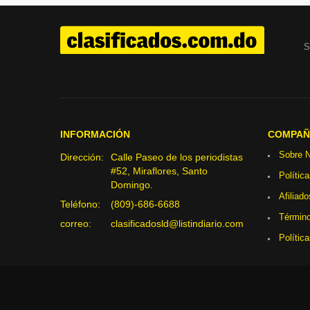
S
INFORMACIÓN
COMPAÑ
Sobre N
Dirección:
Calle Paseo de los periodistas
#52, Miraflores, Santo
Polític
Domingo.
Afiliado
Teléfono:
(809)-686-6688
Término
correo:
clasificadosld@listindiario.com
Polític