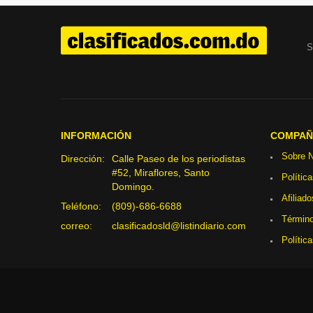
S
INFORMACIÓN
COMPAÑ
Sobre N
Dirección:
Calle Paseo de los periodistas
#52, Miraflores, Santo
Polític
Domingo.
Afiliado
Teléfono:
(809)-686-6688
Término
correo:
clasificadosld@listindiario.com
Polític