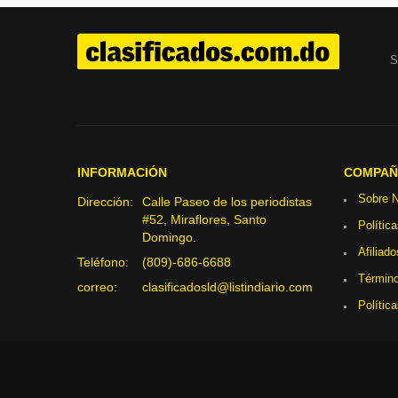
S
INFORMACIÓN
COMPAÑ
Sobre N
Dirección:
Calle Paseo de los periodistas
#52, Miraflores, Santo
Polític
Domingo.
Afiliado
Teléfono:
(809)-686-6688
Término
correo:
clasificadosld@listindiario.com
Polític