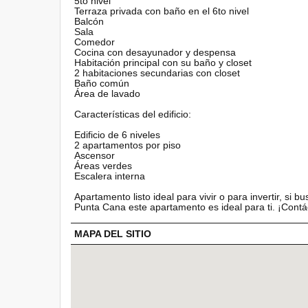
5to nivel
Terraza privada con baño en el 6to nivel
Balcón
Sala
Comedor
Cocina con desayunador y despensa
Habitación principal con su baño y closet
2 habitaciones secundarias con closet
Baño común
Área de lavado
Características del edificio:
Edificio de 6 niveles
2 apartamentos por piso
Ascensor
Áreas verdes
Escalera interna
Apartamento listo ideal para vivir o para invertir, s
Punta Cana este apartamento es ideal para ti. ¡Cont
MAPA DEL SITIO