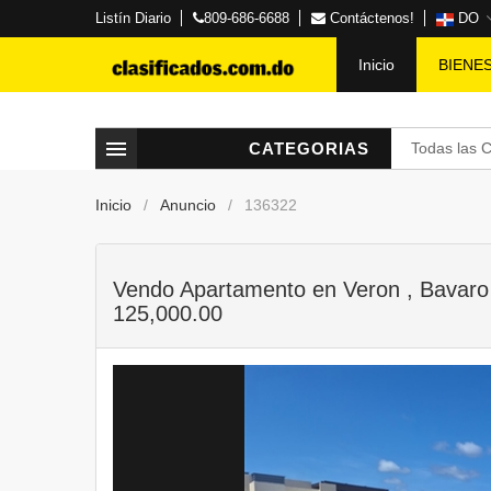
Listín Diario
809-686-6688
Contáctenos!
DO
Inicio
BIENE
CATEGORIAS
Todas las 
Inicio
Anuncio
136322
Vendo Apartamento en Veron , Bavaro ,
125,000.00