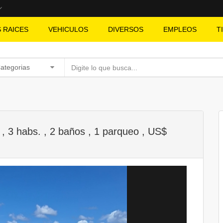
S RAICES
VEHICULOS
DIVERSOS
EMPLEOS
T
Categorias
 3 habs. , 2 baños , 1 parqueo , US$