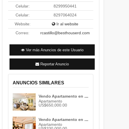
Celular:
8299950441
Celular:
8297064024
Website:
Ir al website
Correo:
rcastillo@besthouserd.com
Ver más Anuncios de este Usuario
Reportar Anuncio
ANUNCIOS SIMILARES
Vendo Apartamento en Piantini , Santo Domingo , ID 2635
Apartamento
US$650,000.00
Vendo Apartamento en Piantini , Santo Domingo , ID 3075
Apartamento
US$330,000.00