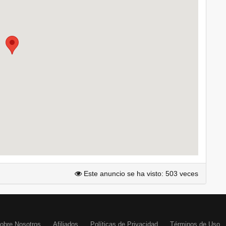
Este anuncio se ha visto: 503 veces
obre Nosotros
Afiliados
Políticas de Privacidad
Términos de Uso