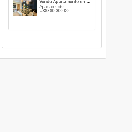
Vendo Apartamento en Piantini , Santo Domingo , 3 habs. , 3 baños , 2 parqueos , ID 2746
Apartamento
US$360,000.00