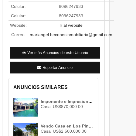
Celular:
8096247933
Celular:
8096247933
Website:
Ir al website
Correo:
mariangel.beconesinmobiliaria@gmail.com
Ver más Anuncios de este Usuario
Reportar Anuncio
CLIC EN LA IMAGEN PARA MAXIMIZAR LA 
ANUNCIOS SIMILARES
Imponente e Impresionante Casa en Venta en Cuesta Hermosa II ID 1959
Casa
US$870,000.00
Vendo Casa en Los Pinos De Arroyo Hondo , Santo Domingo, ID 1375
Casa
US$2,500,000.00