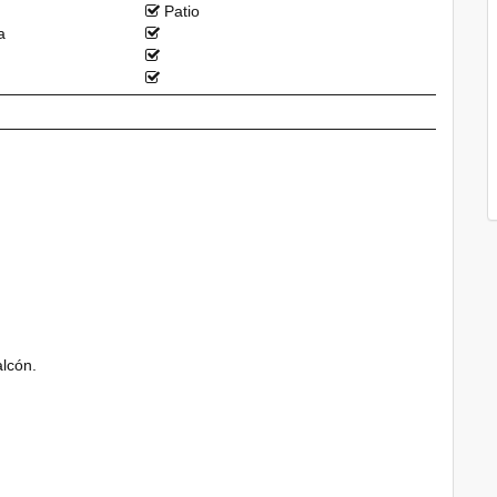
Patio
a
alcón.