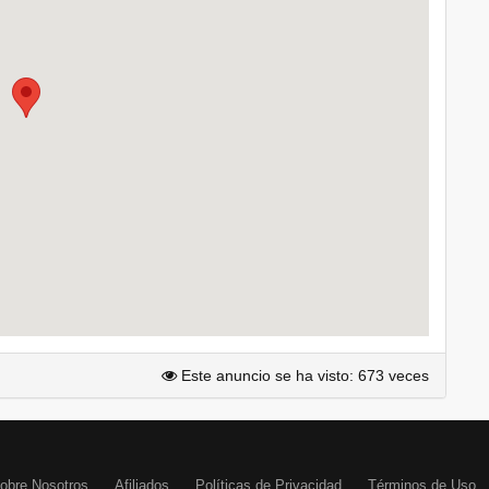
Este anuncio se ha visto: 673 veces
obre Nosotros
Afiliados
Políticas de Privacidad
Términos de Uso