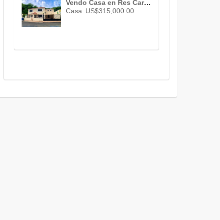
Vendo Casa en Res Carmen Maria , Santo Domingo , Excelente y Funcional casa en Venta en Altos de Arroyo Hondo III ID 2732
Casa
US$315,000.00