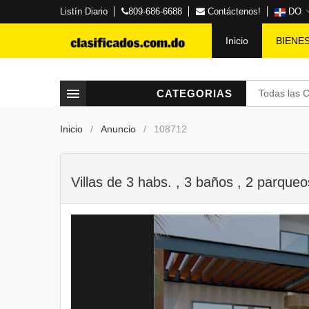
Listín Diario
809-686-6688
Contáctenos!
DO
Inicio
BIENE
CATEGORIAS
Todas las 
Inicio
Anuncio
108712
Villas de 3 habs. , 3 baños , 2 parque