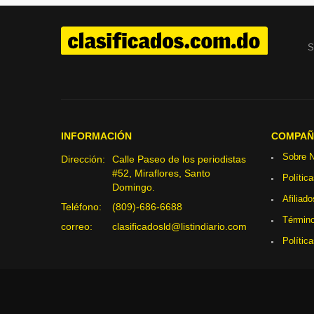
S
INFORMACIÓN
COMPAÑ
Sobre N
Dirección:
Calle Paseo de los periodistas
#52, Miraflores, Santo
Polític
Domingo.
Afiliado
Teléfono:
(809)-686-6688
Término
correo:
clasificadosld@listindiario.com
Polític