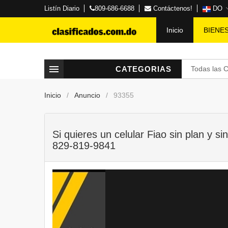
Listín Diario
809-686-6688
Contáctenos!
DO
Inicio
BIENE
CATEGORIAS
Todas las 
Inicio
Anuncio
93355
Si quieres un celular Fiao sin plan y si
829-819-9841