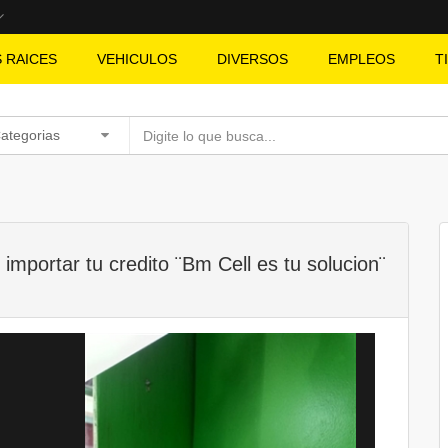
S RAICES
VEHICULOS
DIVERSOS
EMPLEOS
T
Categorias
n importar tu credito ¨Bm Cell es tu solucion¨