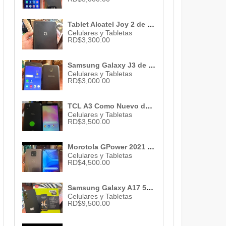
Tablet Alcatel Joy 2 de 832gb/3gb ram coje sim para internet 1 mes de garantia
Celulares y Tabletas
RD$3,300.00
Samsung Galaxy J3 de 16gb y 2gb ram desbloqueado en excelentes condici
Celulares y Tabletas
RD$3,000.00
TCL A3 Como Nuevo de 32gb 3gb ram Batería de 3000mAh Desbloqueado 1mes
Celulares y Tabletas
RD$3,500.00
Morotola GPower 2021 64gb/4gb ram 1 Mes de Garantia
Celulares y Tabletas
RD$4,500.00
Samsung Galaxy A17 5G 128gb/4gb ram camara 50mp graba 4k desbloqueado
Celulares y Tabletas
RD$9,500.00