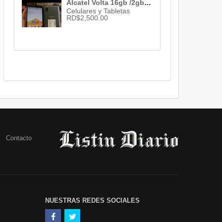
Alcatel Volta 16gb /2gb ram Desbloqueado 1mes de garantia
Celulares y Tabletas
RD$2,500.00
Contacto
NUESTRAS REDES SOCIALES