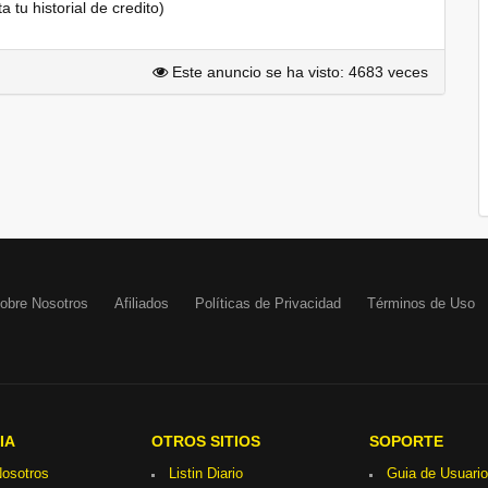
tu historial de credito)
Este anuncio se ha visto: 4683 veces
obre Nosotros
Afiliados
Políticas de Privacidad
Términos de Uso
IA
OTROS SITIOS
SOPORTE
osotros
Listin Diario
Guia de Usuario