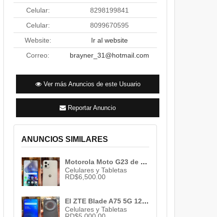
Celular:
8298199841
Celular:
8099670595
Website:
Ir al website
Correo:
brayner_31@hotmail.com
Ver más Anuncios de este Usuario
Reportar Anuncio
CLIC EN LA IMAGEN PARA MAXIMIZAR LA 
ANUNCIOS SIMILARES
Motorola Moto G23 de 128gb y 4gb ram carga 1Mes de Garantia
Celulares y Tabletas
RD$6,500.00
El ZTE Blade A75 5G 128gb/4gb ram 50mp con IA exclusivo de altice
Celulares y Tabletas
RD$5,000.00