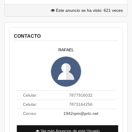
Este anuncio se ha visto: 621 veces
CONTACTO
RAFAEL
Celular:
7877916032
Celular:
7873164256
Correo:
1942rpm@prtc.net
Ver más Anuncios de este Usuario