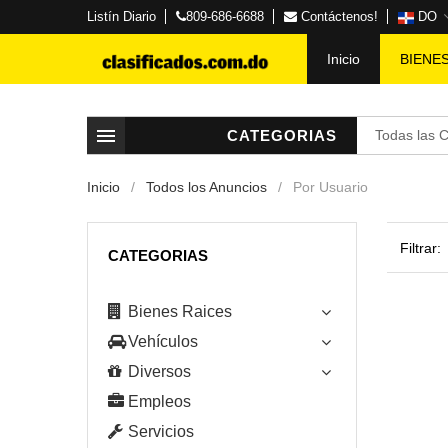
Listín Diario
809-686-6688
Contáctenos!
DO
Inicio
BIENE
CATEGORIAS
Todas las 
Inicio
Todos los Anuncios
Por Usuario
Filtrar:
CATEGORIAS
Bienes Raices
Vehículos
Diversos
Empleos
Servicios