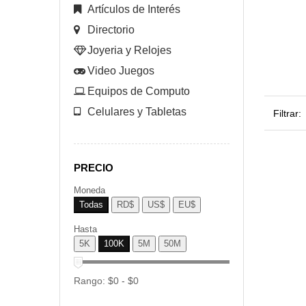
Artículos de Interés
Directorio
Joyeria y Relojes
Video Juegos
Equipos de Computo
Celulares y Tabletas
Filtrar:
PRECIO
Moneda
Todas
RD$
US$
EU$
Hasta
5K
100K
5M
50M
Rango:
$
0
- $
0