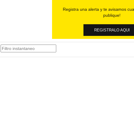
Registra una alerta y te avisamos cua
publique!
REGISTRALO AQUI