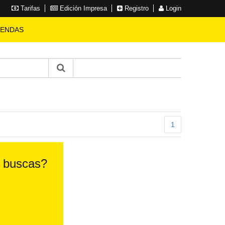
Tarifas
Edición Impresa
Registro
Login
IENDAS
1
e buscas?