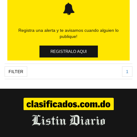
Registra una alerta y te avisamos cuando alguien lo
publique!
REGISTRALO AQUI
FILTER
1