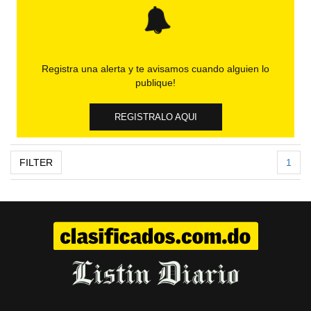
Registra una alerta y te avisamos cuando alguien lo
publique!
REGISTRALO AQUI
FILTER
1