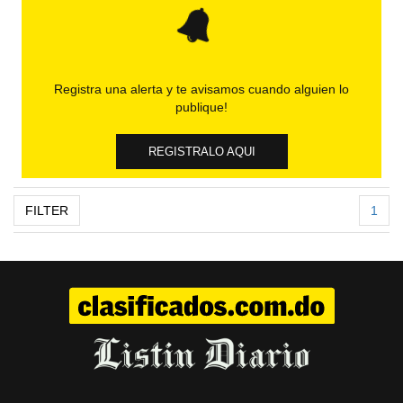
Registra una alerta y te avisamos cuando alguien lo
publique!
REGISTRALO AQUI
FILTER
1