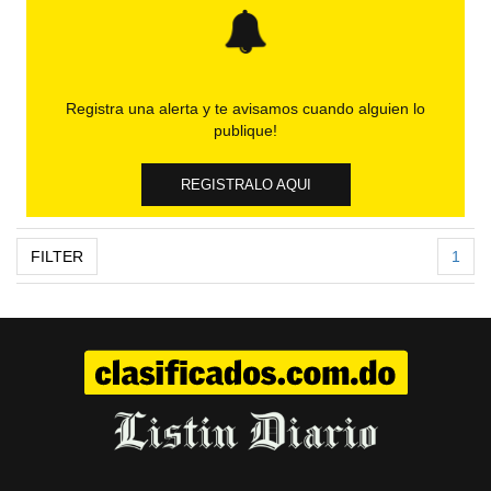
Registra una alerta y te avisamos cuando alguien lo
publique!
REGISTRALO AQUI
FILTER
1