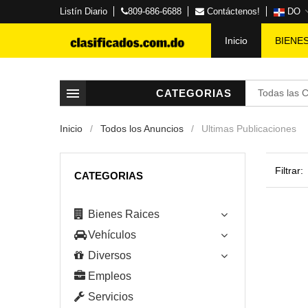
Listín Diario
809-686-6688
Contáctenos!
DO
Inicio
BIENE
CATEGORIAS
Todas las 
Inicio
Todos los Anuncios
Ultimas Publicaciones
Filtrar:
CATEGORIAS
Bienes Raices
Vehículos
Diversos
Empleos
Servicios