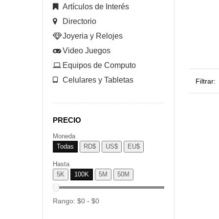
Artículos de Interés
Directorio
Joyeria y Relojes
Video Juegos
Equipos de Computo
Celulares y Tabletas
Filtrar:
PRECIO
Moneda
Todas
RD$
US$
EU$
Hasta
5K
100K
5M
50M
Rango:
$
0
- $
0