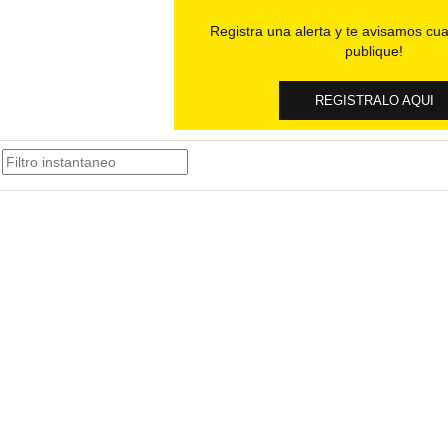
Registra una alerta y te avisamos cua
publique!
REGISTRALO AQUI