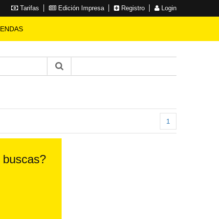
Tarifas
Edición Impresa
Registro
Login
IENDAS
1
e buscas?