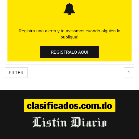
Registra una alerta y te avisamos cuando alguien lo
publique!
REGISTRALO AQUI
FILTER
1