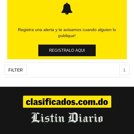
Registra una alerta y te avisamos cuando alguien lo
publique!
REGISTRALO AQUI
FILTER
1