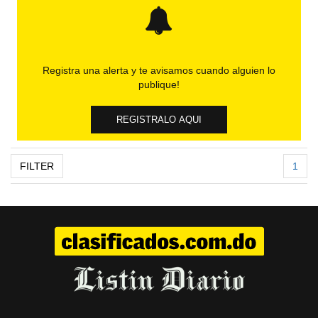
Registra una alerta y te avisamos cuando alguien lo
publique!
REGISTRALO AQUI
FILTER
1