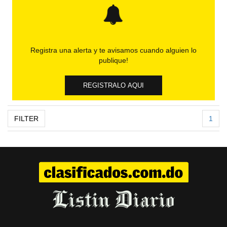
Registra una alerta y te avisamos cuando alguien lo
publique!
REGISTRALO AQUI
FILTER
1