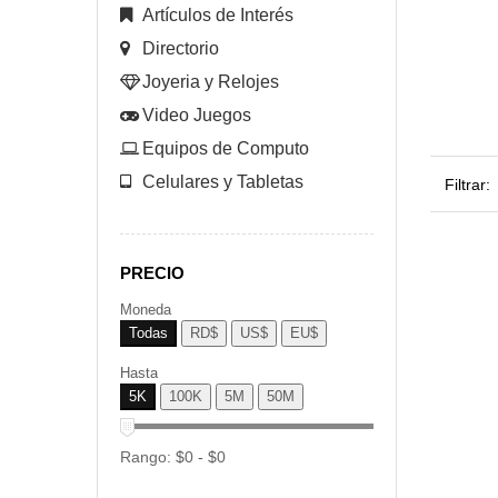
Artículos de Interés
Directorio
Joyeria y Relojes
Video Juegos
Equipos de Computo
Celulares y Tabletas
Filtrar:
PRECIO
Moneda
Todas
RD$
US$
EU$
Hasta
5K
100K
5M
50M
Rango:
$
0
- $
0