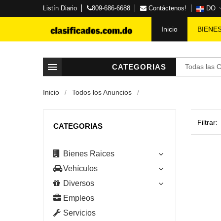
Listín Diario
809-686-6688
Contáctenos!
DO
Inicio
BIENE
CATEGORIAS
Todas las 
Inicio
Todos los Anuncios
Filtrar:
CATEGORIAS
Bienes Raices
Vehículos
Diversos
Empleos
Servicios