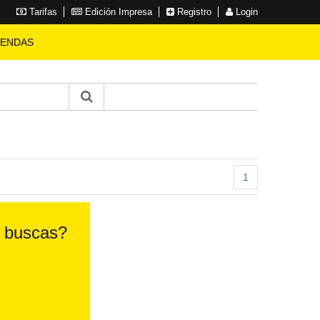
Tarifas
Edición Impresa
Registro
Login
IENDAS
1
e buscas?