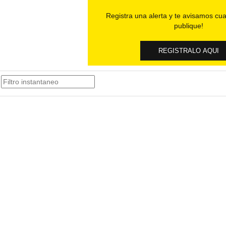
Registra una alerta y te avisamos cua
publique!
REGISTRALO AQUI